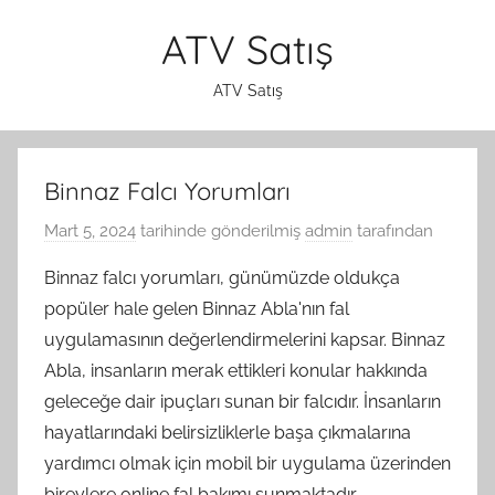
İçeriğe
ATV Satış
atla
ATV Satış
Binnaz Falcı Yorumları
Mart 5, 2024
tarihinde gönderilmiş
admin
tarafından
Binnaz falcı yorumları, günümüzde oldukça
popüler hale gelen Binnaz Abla'nın fal
uygulamasının değerlendirmelerini kapsar. Binnaz
Abla, insanların merak ettikleri konular hakkında
geleceğe dair ipuçları sunan bir falcıdır. İnsanların
hayatlarındaki belirsizliklerle başa çıkmalarına
yardımcı olmak için mobil bir uygulama üzerinden
bireylere online fal bakımı sunmaktadır.