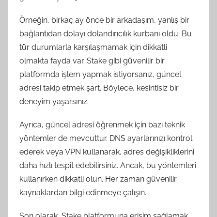
Örneğin, birkaç ay önce bir arkadaşım, yanlış bir
bağlantıdan dolayı dolandırıcılık kurbanı oldu. Bu
tür durumlarla karşılaşmamak için dikkatli
olmakta fayda var. Stake gibi güvenilir bir
platformda işlem yapmak istiyorsanız, güncel
adresi takip etmek şart. Böylece, kesintisiz bir
deneyim yaşarsınız.
Ayrıca, güncel adresi öğrenmek için bazı teknik
yöntemler de mevcuttur. DNS ayarlarınızı kontrol
ederek veya VPN kullanarak, adres değişikliklerini
daha hızlı tespit edebilirsiniz. Ancak, bu yöntemleri
kullanırken dikkatli olun. Her zaman güvenilir
kaynaklardan bilgi edinmeye çalışın.
Son olarak, Stake platformuna erişim sağlamak