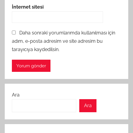
İnternet sitesi
Daha sonraki yorumlarımda kullanılması için
adım, e-posta adresim ve site adresim bu
tarayıcıya kaydedilsin.
Ara
Ara