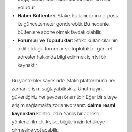
yoludur.
Haber Bültenleri:
Stake, kullanıcılarına e-posta
ile güncellemeler gönderebilir. Bu nedenle,
bültenlere abone olmak faydalı olabilir.
Forumlar ve Topluluklar:
Stake kullanıcılarının
aktif olduğu forumlar ve topluluklar, güncel
adresler hakkında bilgi edinmek için iyi bir
kaynaktır.
Bu yöntemler sayesinde, Stake platformuna her
zaman erişim sağlayabilirsiniz. Unutmayın,
güvenliğiniz her şeyden önemlidir. Eğer bir siteye
erişim sağlamakta zorlanıyorsanız,
daima resmi
kaynakları
kontrol edin. Yanlış bir adrese
yönlendirilmek, kişisel bilgilerinizin tehlikeye
girmesine yol açabilir.