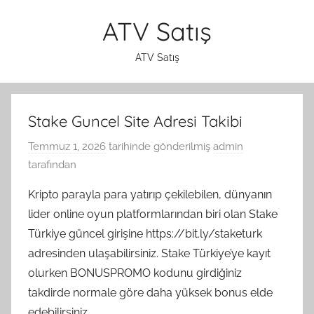
İçeriğe
ATV Satış
atla
ATV Satış
Stake Guncel Site Adresi Takibi
Temmuz 1, 2026
tarihinde gönderilmiş
admin
tarafından
Kripto parayla para yatırıp çekilebilen, dünyanın
lider online oyun platformlarından biri olan Stake
Türkiye güncel girişine https://bit.ly/staketurk
adresinden ulaşabilirsiniz. Stake Türkiye’ye kayıt
olurken BONUSPROMO kodunu girdiğiniz
takdirde normale göre daha yüksek bonus elde
edebilirsiniz.