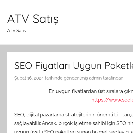
İçeriğe
atla
ATV Satış
ATV Satış
SEO Fiyatları Uygun Paketl
Şubat 16, 2024
tarihinde gönderilmiş
admin
tarafından
En uygun fiyatlardan üst sıralara çık
https://www.seoko
SEO, dijital pazarlama stratejilerinin önemli bir parç
sağlayabilir. Ancak, birçok işletme sahibi için SEO hi
uygun fiyatlı SEO paketleri sunan hizmet sağlayıcıl