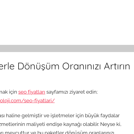
erle Dönüşüm Oranınızı Artırın
mak için
seo fiyatları
sayfamızı ziyaret edin;
loji.com/seo-fiyatlari/
ası haline gelmiştir ve işletmeler için büyük faydalar
zmetlerinin maliyeti endişe kaynağı olabilir. Neyse ki,
arı mevcuttur ve bu paketler dönüşüm oranlarınızı