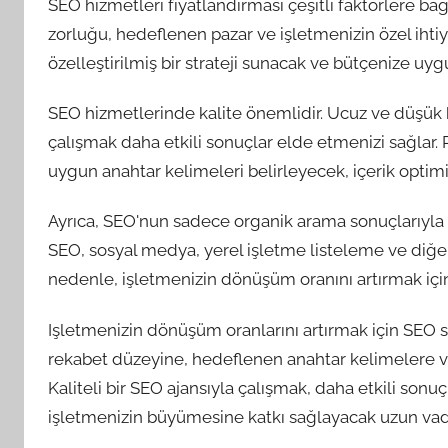
SEO hizmetleri fiyatlandırması çeşitli faktörlere ba
zorluğu, hedeflenen pazar ve işletmenizin özel ihtiyaç
özelleştirilmiş bir strateji sunacak ve bütçenize uyg
SEO hizmetlerinde kalite önemlidir. Ucuz ve düşük k
çalışmak daha etkili sonuçlar elde etmenizi sağlar. P
uygun anahtar kelimeleri belirleyecek, içerik optimi
Ayrıca, SEO'nun sadece organik arama sonuçlarıyla s
SEO, sosyal medya, yerel işletme listeleme ve diğer di
nedenle, işletmenizin dönüşüm oranını artırmak içi
Işletmenizin dönüşüm oranlarını artırmak için SEO s
rekabet düzeyine, hedeflenen anahtar kelimelere ve i
Kaliteli bir SEO ajansıyla çalışmak, daha etkili son
işletmenizin büyümesine katkı sağlayacak uzun vadeli