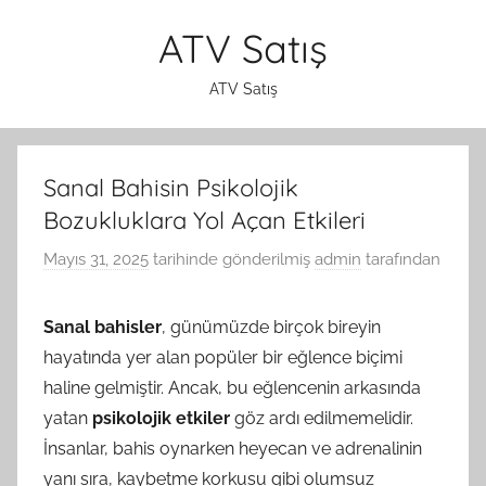
İçeriğe
ATV Satış
atla
ATV Satış
Sanal Bahisin Psikolojik
Bozukluklara Yol Açan Etkileri
Mayıs 31, 2025
tarihinde gönderilmiş
admin
tarafından
Sanal bahisler
, günümüzde birçok bireyin
hayatında yer alan popüler bir eğlence biçimi
haline gelmiştir. Ancak, bu eğlencenin arkasında
yatan
psikolojik etkiler
göz ardı edilmemelidir.
İnsanlar, bahis oynarken heyecan ve adrenalinin
yanı sıra, kaybetme korkusu gibi olumsuz