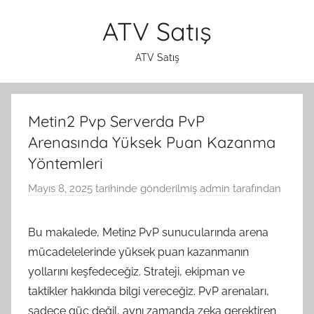
İçeriğe
ATV Satış
atla
ATV Satış
Metin2 Pvp Serverda PvP
Arenasında Yüksek Puan Kazanma
Yöntemleri
Mayıs 8, 2025
tarihinde gönderilmiş
admin
tarafından
Bu makalede, Metin2 PvP sunucularında arena
mücadelelerinde yüksek puan kazanmanın
yollarını keşfedeceğiz. Strateji, ekipman ve
taktikler hakkında bilgi vereceğiz. PvP arenaları,
sadece güç değil, aynı zamanda zeka gerektiren