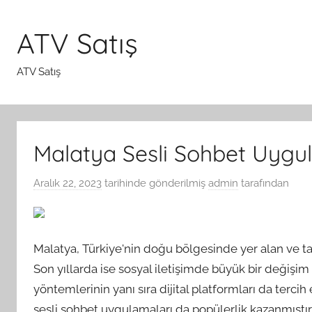
İçeriğe
atla
ATV Satış
ATV Satış
Malatya Sesli Sohbet Uygu
Aralık 22, 2023
tarihinde gönderilmiş
admin
tarafından
Malatya, Türkiye'nin doğu bölgesinde yer alan ve tarih
Son yıllarda ise sosyal iletişimde büyük bir değişim
yöntemlerinin yanı sıra dijital platformları da tercih
sesli sohbet uygulamaları da popülerlik kazanmıştır