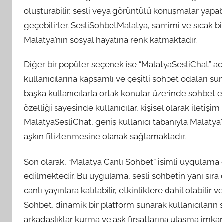
oluşturabilir, sesli veya görüntülü konuşmalar yapabil
geçebilirler. SesliSohbetMalatya, samimi ve sıcak b
Malatya'nın sosyal hayatına renk katmaktadır.
Diğer bir popüler seçenek ise “MalatyaSesliChat” ad
kullanıcılarına kapsamlı ve çeşitli sohbet odaları suna
başka kullanıcılarla ortak konular üzerinde sohbet 
özelliği sayesinde kullanıcılar, kişisel olarak iletişim k
MalatyaSesliChat, geniş kullanıcı tabanıyla Malatya'd
aşkın filizlenmesine olanak sağlamaktadır.
Son olarak, “Malatya Canlı Sohbet” isimli uygulama d
edilmektedir. Bu uygulama, sesli sohbetin yanı sıra c
canlı yayınlara katılabilir, etkinliklere dahil olabilir
Sohbet, dinamik bir platform sunarak kullanıcıların
arkadaşlıklar kurma ve aşk fırsatlarına ulaşma imka