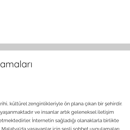
lamaları
i, kültürel zenginlikleriyle ön plana çıkan bir şehirdir.
 yaşanmaktadır ve insanlar artık geleneksel iletişim
 etmektedirler. İnternetin sağladığı olanaklarla birlikte
. Malatya'da yaşayanlar için sesli sohbet uygulamaları,