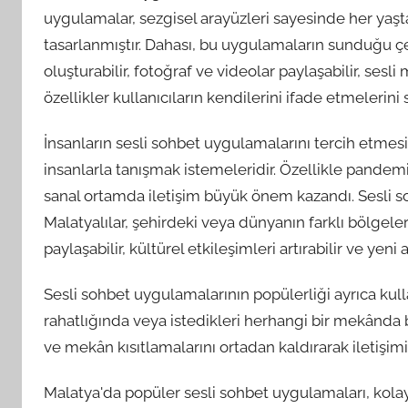
uygulamalar, sezgisel arayüzleri sayesinde her yaşta
tasarlanmıştır. Dahası, bu uygulamaların sunduğu çeşitl
oluşturabilir, fotoğraf ve videolar paylaşabilir, sesli
özellikler kullanıcıların kendilerini ifade etmelerini s
İnsanların sesli sohbet uygulamalarını tercih etmes
insanlarla tanışmak istemeleridir. Özellikle pandemi
sanal ortamda iletişim büyük önem kazandı. Sesli s
Malatyalılar, şehirdeki veya dünyanın farklı bölgele
paylaşabilir, kültürel etkileşimleri artırabilir ve yeni 
Sesli sohbet uygulamalarının popülerliği ayrıca kullan
rahatlığında veya istedikleri herhangi bir mekânda
ve mekân kısıtlamalarını ortadan kaldırarak iletişimin
Malatya'da popüler sesli sohbet uygulamaları, kolay k