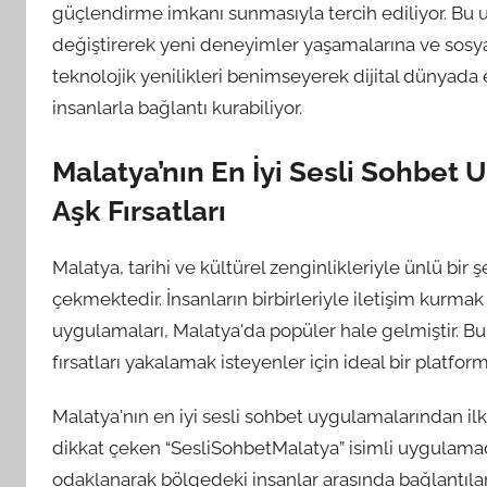
güçlendirme imkanı sunmasıyla tercih ediliyor. Bu uyg
değiştirerek yeni deneyimler yaşamalarına ve sosyal i
teknolojik yenilikleri benimseyerek dijital dünyada et
insanlarla bağlantı kurabiliyor.
Malatya’nın En İyi Sesli Sohbet 
Aşk Fırsatları
Malatya, tarihi ve kültürel zenginlikleriyle ünlü bir
çekmektedir. İnsanların birbirleriyle iletişim kurmak
uygulamaları, Malatya'da popüler hale gelmiştir. 
fırsatları yakalamak isteyenler için ideal bir platfo
Malatya'nın en iyi sesli sohbet uygulamalarından ilki
dikkat çeken “SesliSohbetMalatya” isimli uygulamad
odaklanarak bölgedeki insanlar arasında bağlantılar k