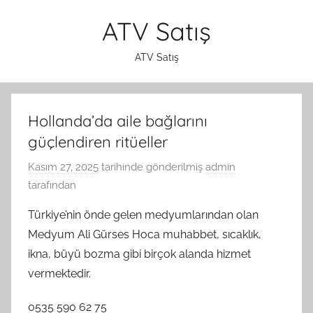
İçeriğe
ATV Satış
atla
ATV Satış
Hollanda’da aile bağlarını
güçlendiren ritüeller
Kasım 27, 2025
tarihinde gönderilmiş
admin
tarafından
Türkiye’nin önde gelen medyumlarından olan
Medyum Ali Gürses Hoca muhabbet, sıcaklık,
ikna, büyü bozma gibi birçok alanda hizmet
vermektedir.
0535 590 62 75