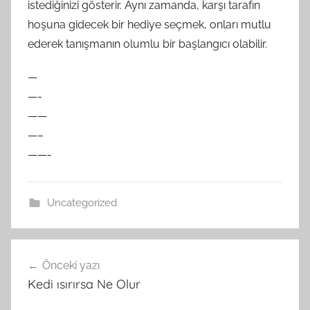
istediğinizi gösterir. Aynı zamanda, karşı tarafın
hoşuna gidecek bir hediye seçmek, onları mutlu
ederek tanışmanın olumlu bir başlangıcı olabilir.
—
—-
——
—–
——-
Uncategorized
Yazı
Önceki yazı
gezinmesi
Kedi ısırırsa Ne Olur