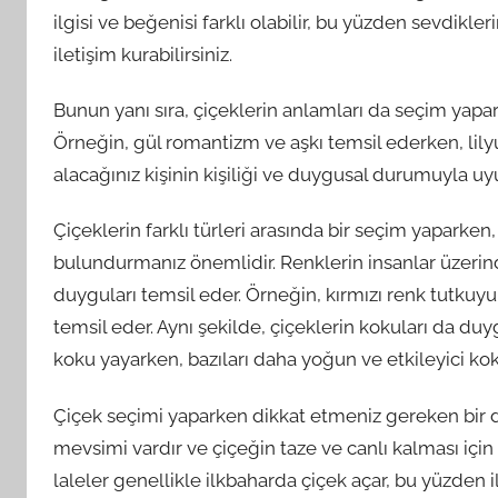
ilgisi ve beğenisi farklı olabilir, bu yüzden sevdikle
iletişim kurabilirsiniz.
Bunun yanı sıra, çiçeklerin anlamları da seçim yapa
Örneğin, gül romantizm ve aşkı temsil ederken, lily
alacağınız kişinin kişiliği ve duygusal durumuyla u
Çiçeklerin farklı türleri arasında bir seçim yaparken
bulundurmanız önemlidir. Renklerin insanlar üzerinde f
duyguları temsil eder. Örneğin, kırmızı renk tutkuyu
temsil eder. Aynı şekilde, çiçeklerin kokuları da duygu
koku yayarken, bazıları daha yoğun ve etkileyici koku
Çiçek seçimi yaparken dikkat etmeniz gereken bir di
mevsimi vardır ve çiçeğin taze ve canlı kalması içi
laleler genellikle ilkbaharda çiçek açar, bu yüzden il