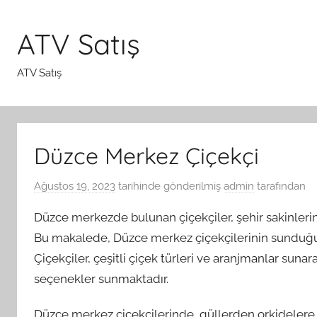
İçeriğe
atla
ATV Satış
ATV Satış
Düzce Merkez Çiçekçi
Ağustos 19, 2023
tarihinde gönderilmiş
admin
tarafından
Düzce merkezde bulunan çiçekçiler, şehir sakinlerin
Bu makalede, Düzce merkez çiçekçilerinin sunduğu 
Çiçekçiler, çeşitli çiçek türleri ve aranjmanlar sun
seçenekler sunmaktadır.
Düzce merkez çiçekçilerinde, güllerden orkidelere, 