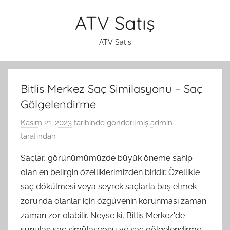
İçeriğe
ATV Satış
atla
ATV Satış
Bitlis Merkez Saç Similasyonu – Saç
Gölgelendirme
Kasım 21, 2023
tarihinde gönderilmiş
admin
tarafından
Saçlar, görünümümüzde büyük öneme sahip
olan en belirgin özelliklerimizden biridir. Özellikle
saç dökülmesi veya seyrek saçlarla baş etmek
zorunda olanlar için özgüvenin korunması zaman
zaman zor olabilir. Neyse ki, Bitlis Merkez'de
sunulan saç simülasyonu ve saç gölgelendirme