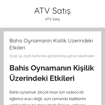
İçeriğe
ATV Satış
atla
ATV Satış
Bahis Oynamanin Kisilik Uzerindeki
Etkileri
Ocak 14, 2026
tarihinde gönderilmiş
admin
tarafından
Bahis Oynamanın Kişilik
Üzerindeki Etkileri
Bahis oynamak, birçok insan için sadece bir
eğlence aracı değil, aynı zamanda kişiliklerini