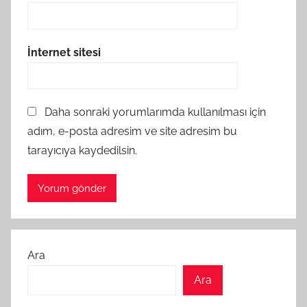
İnternet sitesi
Daha sonraki yorumlarımda kullanılması için
adım, e-posta adresim ve site adresim bu
tarayıcıya kaydedilsin.
Ara
Ara