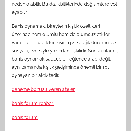
neden olabilir. Bu da, kişiliklerinde değişimlere yol
açabilir.
Bahis oynamak, bireylerin kişilik özellikleri
üzerinde hem olumlu hem de olumsuz etkiler
yaratabilir. Bu etkiler, kişinin psikolojik durumu ve
sosyal çevresiyle yakından ilişkilidir. Sonuç olarak,
bahis oynamak sadece bir eğlence aracı değil,
aynı zamanda kişilik gelişiminde önemli bir rol
oynayan bir aktivitedir.
deneme bonusu veren siteler
bahis forum rehberi
bahis forum