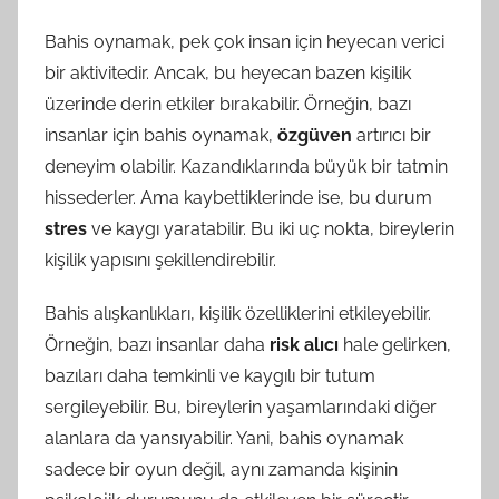
Bahis oynamak, pek çok insan için heyecan verici
bir aktivitedir. Ancak, bu heyecan bazen kişilik
üzerinde derin etkiler bırakabilir. Örneğin, bazı
insanlar için bahis oynamak,
özgüven
artırıcı bir
deneyim olabilir. Kazandıklarında büyük bir tatmin
hissederler. Ama kaybettiklerinde ise, bu durum
stres
ve kaygı yaratabilir. Bu iki uç nokta, bireylerin
kişilik yapısını şekillendirebilir.
Bahis alışkanlıkları, kişilik özelliklerini etkileyebilir.
Örneğin, bazı insanlar daha
risk alıcı
hale gelirken,
bazıları daha temkinli ve kaygılı bir tutum
sergileyebilir. Bu, bireylerin yaşamlarındaki diğer
alanlara da yansıyabilir. Yani, bahis oynamak
sadece bir oyun değil, aynı zamanda kişinin