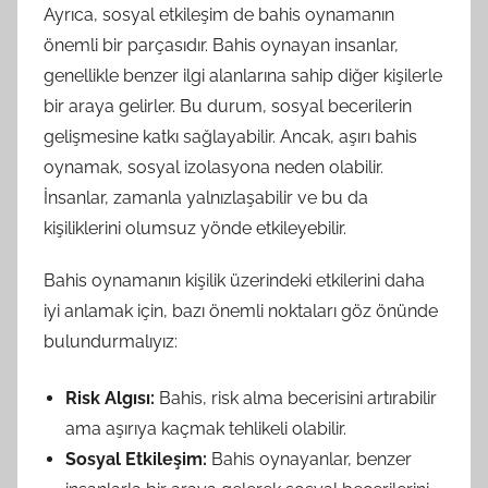
Ayrıca, sosyal etkileşim de bahis oynamanın
önemli bir parçasıdır. Bahis oynayan insanlar,
genellikle benzer ilgi alanlarına sahip diğer kişilerle
bir araya gelirler. Bu durum, sosyal becerilerin
gelişmesine katkı sağlayabilir. Ancak, aşırı bahis
oynamak, sosyal izolasyona neden olabilir.
İnsanlar, zamanla yalnızlaşabilir ve bu da
kişiliklerini olumsuz yönde etkileyebilir.
Bahis oynamanın kişilik üzerindeki etkilerini daha
iyi anlamak için, bazı önemli noktaları göz önünde
bulundurmalıyız:
Risk Algısı:
Bahis, risk alma becerisini artırabilir
ama aşırıya kaçmak tehlikeli olabilir.
Sosyal Etkileşim:
Bahis oynayanlar, benzer