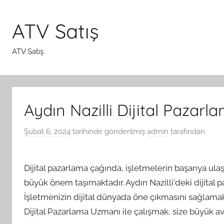
İçeriğe
atla
ATV Satış
ATV Satış
Aydın Nazilli Dijital Pazar
Şubat 6, 2024
tarihinde gönderilmiş
admin
tarafından
Dijital pazarlama çağında, işletmelerin başarıya ulaşm
büyük önem taşımaktadır. Aydın Nazilli'deki dijital 
İşletmenizin dijital dünyada öne çıkmasını sağlamak
Dijital Pazarlama Uzmanı ile çalışmak, size büyük ava