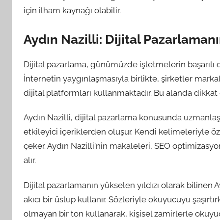
için ilham kaynağı olabilir.
Aydın Nazilli: Dijital Pazarlaman
Dijital pazarlama, günümüzde işletmelerin başarılı o
İnternetin yaygınlaşmasıyla birlikte, şirketler marka
dijital platformları kullanmaktadır. Bu alanda dikkat 
Aydın Nazilli, dijital pazarlama konusunda uzmanlaşm
etkileyici içeriklerden oluşur. Kendi kelimeleriyle
çeker. Aydın Nazilli'nin makaleleri, SEO optimizasyo
alır.
Dijital pazarlamanın yükselen yıldızı olarak bilinen 
akıcı bir üslup kullanır. Sözleriyle okuyucuyu şaşır
olmayan bir ton kullanarak, kişisel zamirlerle okuyucu