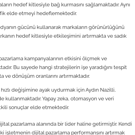
rkaların hedef kitlesiyle bağ kurmasını sağlamaktadır. Aynı
fik elde etmeyi hedeflemektedir.
l medyanın gücünü kullanarak markaların görünürlüğünü
arkanın hedef kitlesiyle etkileşimini artırmakta ve sadık
al pazarlama kampanyalarının etkisini ölçmek ve
tadır. Bu sayede hangi stratejilerin işe yaradığını tespit
a ve dönüşüm oranlarını artırmaktadır.
n hızlı değişimine ayak uydurmak için Aydın Nazilli,
kilde kullanmaktadır. Yapay zeka, otomasyon ve veri
tkili sonuçlar elde etmektedir.
ijital pazarlama alanında bir lider haline getirmiştir. Kendi
deki işletmenin dijital pazarlama performansını artırmak