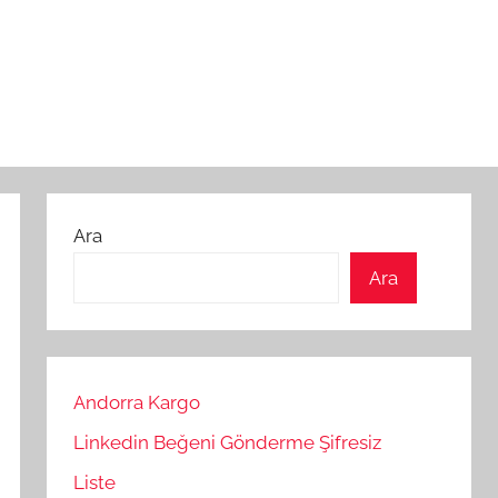
Ara
Ara
Andorra Kargo
Linkedin Beğeni Gönderme Şifresiz
Liste