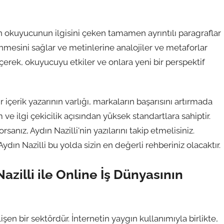
en okuyucunun ilgisini çeken tamamen ayrıntılı paragraflar
nmesini sağlar ve metinlerine analojiler ve metaforlar
erek, okuyucuyu etkiler ve onlara yeni bir perspektif
r içerik yazarının varlığı, markaların başarısını artırmada
ve ilgi çekicilik açısından yüksek standartlara sahiptir.
orsanız, Aydın Nazilli'nin yazılarını takip etmelisiniz.
Aydın Nazilli bu yolda sizin en değerli rehberiniz olacaktır.
azilli ile Online İş Dünyasının
n bir sektördür. İnternetin yaygın kullanımıyla birlikte,