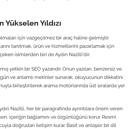
ın Yükselen Yıldızı
lmaları için vazgeçilmez bir araç haline gelmiştir.
larını tanıtmak, ürün ve hizmetlerini pazarlamak için
çeken isimlerden biri de Aydın Nazilli'dir.
ış yetkin bir SEO yazarıdır. Onun yazıları, benzersiz ve
 özgün ve anlamlı metinler sunarak, okuyucunun dikkatini
nuyla birleştirilerek arama motorlarında üst sıralarda yer
Aydın Nazilli, her bir paragrafında ayrıntılara önem veren
tırken, içeriğin bağlamını ve özgünlüğünü korur. Resmi
yla doğrudan iletişim kurar. Basit ve anlaşılır bir dil