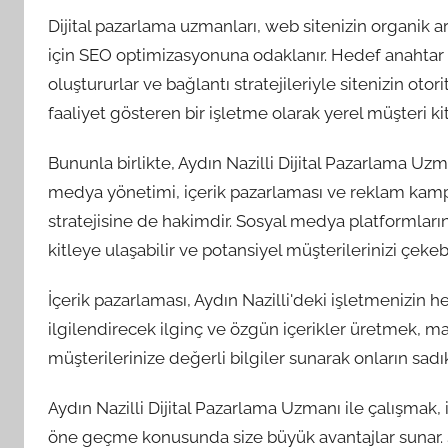
Dijital pazarlama uzmanları, web sitenizin organik 
için SEO optimizasyonuna odaklanır. Hedef anahtar k
oluştururlar ve bağlantı stratejileriyle sitenizin oto
faaliyet gösteren bir işletme olarak yerel müşteri kit
Bununla birlikte, Aydın Nazilli Dijital Pazarlama Uz
medya yönetimi, içerik pazarlaması ve reklam kampan
stratejisine de hakimdir. Sosyal medya platformlarınd
kitleye ulaşabilir ve potansiyel müşterilerinizi çekebil
İçerik pazarlaması, Aydın Nazilli'deki işletmenizin h
ilgilendirecek ilginç ve özgün içerikler üretmek, mar
müşterilerinize değerli bilgiler sunarak onların sadık
Aydın Nazilli Dijital Pazarlama Uzmanı ile çalışmak,
öne geçme konusunda size büyük avantajlar sunar