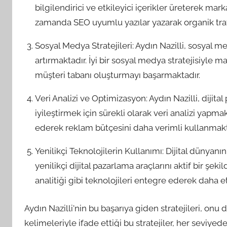
bilgilendirici ve etkileyici içerikler üreterek ma
zamanda SEO uyumlu yazılar yazarak organik tra
Sosyal Medya Stratejileri: Aydın Nazilli, sosya
artırmaktadır. İyi bir sosyal medya stratejisiyle m
müşteri tabanı oluşturmayı başarmaktadır.
Veri Analizi ve Optimizasyon: Aydın Nazilli, dijit
iyileştirmek için sürekli olarak veri analizi yapmak
ederek reklam bütçesini daha verimli kullanmakt
Yenilikçi Teknolojilerin Kullanımı: Dijital dünyanı
yenilikçi dijital pazarlama araçlarını aktif bir şe
analitiği gibi teknolojileri entegre ederek daha e
Aydın Nazilli'nin bu başarıya giden stratejileri, onu d
kelimeleriyle ifade ettiği bu stratejiler, her seviye