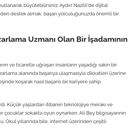
llanarak büyütebilirsiniz. Aydın Nazilli'de dijital
den destek almak, başarı yolculuğunuzda önemli bir
Pazarlama Uzmanı Olan Bir İşadamının
arım ve ticaretle uğraşan insanların yaşadığı sakin bir
pazarlama alanında başarıya ulaşmasıyla dikkatleri üzerine
eşinde koşarak nasıl başarılı bir kariyere sahip
di. Küçük yaşlardan itibaren teknolojiye merakı ve
er çocuklar sokakta oyun oynarken, Ali Bey bilgisayarının
 Okul yıllarında bile, internet üzerinden çeşitli