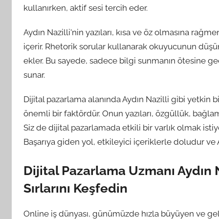
kullanırken, aktif sesi tercih eder.
Aydın Nazilli'nin yazıları, kısa ve öz olmasına rağm
içerir. Rhetorik sorular kullanarak okuyucunun düşü
ekler. Bu sayede, sadece bilgi sunmanın ötesine geç
sunar.
Dijital pazarlama alanında Aydın Nazilli gibi yetkin bi
önemli bir faktördür. Onun yazıları, özgüllük, bağlam 
Siz de dijital pazarlamada etkili bir varlık olmak istiy
Başarıya giden yol, etkileyici içeriklerle doludur ve 
Dijital Pazarlama Uzmanı Aydın N
Sırlarını Keşfedin
Online iş dünyası, günümüzde hızla büyüyen ve gelişe