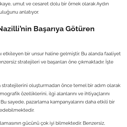
kaye, umut ve cesaret dolu bir örnek olarak Aydın
lculuğunu anlatıyor.
azilli’nin Başarıya Götüren
 etkileyen bir unsur haline gelmiştir. Bu alanda faaliyet
ersiz stratejileri ve başarıları öne çıkmaktadır. İşte
ama stratejilerini oluşturmadan önce temel bir adım olarak
grafik özelliklerini, ilgi alanlarını ve ihtiyaçlarını
r. Bu sayede, pazarlama kampanyalarını daha etkili bir
 edebilmektedir.
arlamasının gücünü çok iyi bilmektedir. Benzersiz,