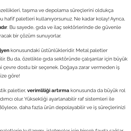
özellikleri, taşıma ve depolama süreçlerini oldukça
bu hafif paletleri kullanıyorsunuz. Ne kadar kolay! Ayrıca,
ıdır
. Bu sayede, gıda ve ilaç sektörlerinde de güvenle
ştıracak bir çözüm sunuyorlar.
ijyen
konusundaki üstünlükleridir. Metal paletler
lir. Bu da, özellikle gıda sektöründe çalışanlar için büyük
ni çevre dostu bir seçenek. Doğaya zarar vermeden iş
size göre!
tik paletler,
verimliliği artırma
konusunda da büyük rol
ımcı olur. Yüksekliği ayarlanabilir raf sistemleri ile
Böylece, daha fazla ürün depolayabilir ve iş süreçlerinizi
aletlerin kullanımı, işletmeler için birçok fayda sağlar.