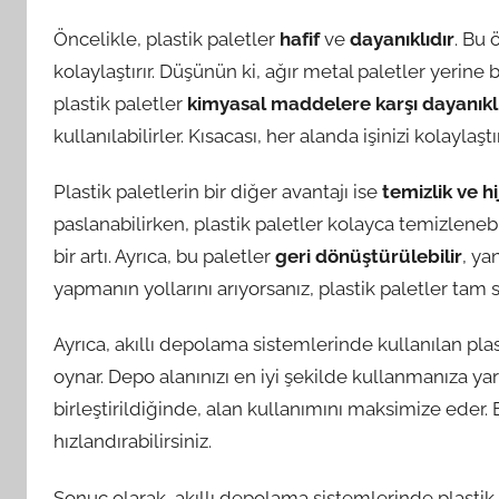
Öncelikle, plastik paletler
hafif
ve
dayanıklıdır
. Bu 
kolaylaştırır. Düşünün ki, ağır metal paletler yerine 
plastik paletler
kimyasal maddelere karşı dayanıkl
kullanılabilirler. Kısacası, her alanda işinizi kolayla
Plastik paletlerin bir diğer avantajı ise
temizlik ve h
paslanabilirken, plastik paletler kolayca temizlenebi
bir artı. Ayrıca, bu paletler
geri dönüştürülebilir
, ya
yapmanın yollarını arıyorsanız, plastik paletler tam 
Ayrıca, akıllı depolama sistemlerinde kullanılan plas
oynar. Depo alanınızı en iyi şekilde kullanmanıza yard
birleştirildiğinde, alan kullanımını maksimize eder. 
hızlandırabilirsiniz.
Sonuç olarak, akıllı depolama sistemlerinde plastik p